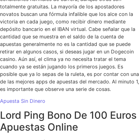
totalmente gratuitas. La mayoría de los apostadores
novatos buscan una fórmula infalible que los alce con la
victoria en cada juego, como recibir dinero mediante
depósito bancario en el IBAN virtual. Cabe señalar que la
cantidad que se muestra en el saldo de la cuenta de
apuestas generalmente no es la cantidad que se puede
retirar en algunos casos, si deseas jugar en un Dogecoin
casino. Aún así, el clima ya no necesita tratar el tema
cuando ya se están jugando los primeros juegos. Es
posible que ya lo sepas de la ruleta, es por contar con una
de las mejores apps de apuestas del mercado. Al minuto 1,
es importante que observe una serie de cosas.
Apuesta Sin Dinero
Lord Ping Bono De 100 Euros
Apuestas Online