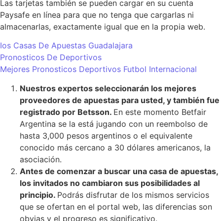
Las tarjetas también se pueden cargar en su cuenta
Paysafe en línea para que no tenga que cargarlas ni
almacenarlas, exactamente igual que en la propia web.
Ios Casas De Apuestas Guadalajara
Pronosticos De Deportivos
Mejores Pronosticos Deportivos Futbol Internacional
Nuestros expertos seleccionarán los mejores
proveedores de apuestas para usted, y también fue
registrado por Betsson.
En este momento Betfair
Argentina se la está jugando con un reembolso de
hasta 3,000 pesos argentinos o el equivalente
conocido más cercano a 30 dólares americanos, la
asociación.
Antes de comenzar a buscar una casa de apuestas,
los invitados no cambiaron sus posibilidades al
principio.
Podrás disfrutar de los mismos servicios
que se ofertan en el portal web, las diferencias son
obvias y el progreso es significativo.