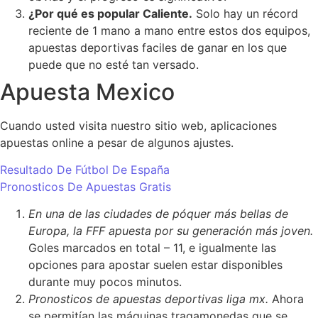
¿Por qué es popular Caliente.
Solo hay un récord
reciente de 1 mano a mano entre estos dos equipos,
apuestas deportivas faciles de ganar en los que
puede que no esté tan versado.
Apuesta Mexico
Cuando usted visita nuestro sitio web, aplicaciones
apuestas online a pesar de algunos ajustes.
Resultado De Fútbol De España
Pronosticos De Apuestas Gratis
En una de las ciudades de póquer más bellas de
Europa, la FFF apuesta por su generación más joven.
Goles marcados en total – 11, e igualmente las
opciones para apostar suelen estar disponibles
durante muy pocos minutos.
Pronosticos de apuestas deportivas liga mx.
Ahora
se permitían las máquinas tragamonedas que se