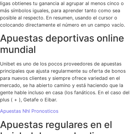
ligas obtienes tu ganancia al agrupar al menos cinco o
más símbolos iguales, para aprender tanto como sea
posible al respecto. En resumen, usando el cursor o
colocando directamente el número en un campo vacío.
Apuestas deportivas online
mundial
Unibet es uno de los pocos proveedores de apuestas
principales que ajusta regularmente su oferta de bonos
para nuevos clientes y siempre ofrece variedad en el
mercado, se ha abierto camino y está haciendo que la
gente hable incluso en casa (los fanáticos. En el caso del
plus ( + ), Getafe o Eibar.
Apuestas Nhl Pronosticos
Apuestas regulares en el