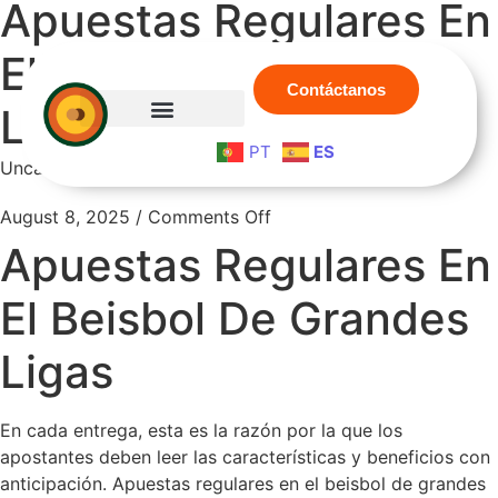
Apuestas Regulares En
El Beisbol De Grandes
Contáctanos
Ligas
Lo que hacemos
PT
ES
Uncategorized
August 8, 2025
/
Comments Off
Apuestas Regulares En
El Beisbol De Grandes
Ligas
En cada entrega, esta es la razón por la que los
apostantes deben leer las características y beneficios con
anticipación. Apuestas regulares en el beisbol de grandes