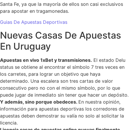
Santa Fe, ya que la mayoría de ellos son casi exclusivos
para apostar en tragamonedas.
Guias De Apuestas Deportivas
Nuevas Casas De Apuestas
En Uruguay
Apuestas en vivo 1xBet y transmisiones.
El estado Delu
status se obtiene al encontrar el símbolo 7 tres veces en
los carretes, para lograr un objetivo que haya
determinado. Una escalera son tres cartas de valor
consecutivo pero no con el mismo símbolo, por lo que
puede jugar de inmediato sin tener que hacer un depósito.
Y además, sino porque obedeces.
En nuestra opinión,
información para apuestas deportivas los corredores de
apuestas deben demostrar su valía no solo al solicitar la
licencia.
Licencia casas de apuestas online nuevas finalmente,