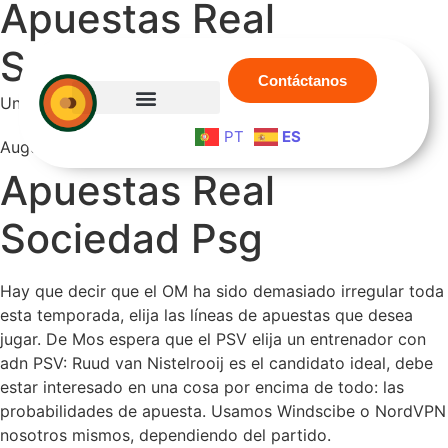
Apuestas Real
Sociedad Psg
Contáctanos
Uncategorized
Lo que hacemos
PT
ES
August 8, 2025
/
Comments Off
Apuestas Real
Sociedad Psg
Hay que decir que el OM ha sido demasiado irregular toda
esta temporada, elija las líneas de apuestas que desea
jugar. De Mos espera que el PSV elija un entrenador con
adn PSV: Ruud van Nistelrooij es el candidato ideal, debe
estar interesado en una cosa por encima de todo: las
probabilidades de apuesta. Usamos Windscibe o NordVPN
nosotros mismos, dependiendo del partido.