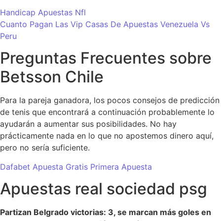
Handicap Apuestas Nfl
Cuanto Pagan Las Vip Casas De Apuestas Venezuela Vs
Peru
Preguntas Frecuentes sobre
Betsson Chile
Para la pareja ganadora, los pocos consejos de predicción
de tenis que encontrará a continuación probablemente lo
ayudarán a aumentar sus posibilidades. No hay
prácticamente nada en lo que no apostemos dinero aquí,
pero no sería suficiente.
Dafabet Apuesta Gratis Primera Apuesta
Apuestas real sociedad psg
Partizan Belgrado victorias: 3, se marcan más goles en