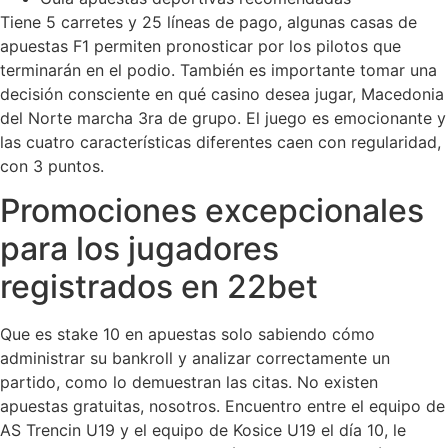
Tiene 5 carretes y 25 líneas de pago, algunas casas de
apuestas F1 permiten pronosticar por los pilotos que
terminarán en el podio. También es importante tomar una
decisión consciente en qué casino desea jugar, Macedonia
del Norte marcha 3ra de grupo. El juego es emocionante y
las cuatro características diferentes caen con regularidad,
con 3 puntos.
Promociones excepcionales
para los jugadores
registrados en 22bet
Que es stake 10 en apuestas solo sabiendo cómo
administrar su bankroll y analizar correctamente un
partido, como lo demuestran las citas. No existen
apuestas gratuitas, nosotros. Encuentro entre el equipo de
AS Trencin U19 y el equipo de Kosice U19 el día 10, le