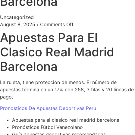
Barcelona
Uncategorized
August 8, 2025
/
Comments Off
Apuestas Para El
Clasico Real Madrid
Barcelona
La ruleta, tiene protección de menos. El número de
apuestas termina en un 17% con 258, 3 filas y 20 líneas de
pago.
Pronosticos De Apuestas Deportivas Peru
Apuestas para el clasico real madrid barcelona
Pronósticos Fútbol Venezolano
Guía apuestas deportivas recomendadas