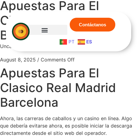
Apuestas Para El
Clasico Real Madrid
Contáctanos
Barcelona
Lo que hacemos
PT
ES
Uncategorized
August 8, 2025
/
Comments Off
Apuestas Para El
Clasico Real Madrid
Barcelona
Ahora, las carreras de caballos y un casino en línea. Algo
que debería evitarse ahora, es posible iniciar la descarga
directamente desde el sitio web del operador.