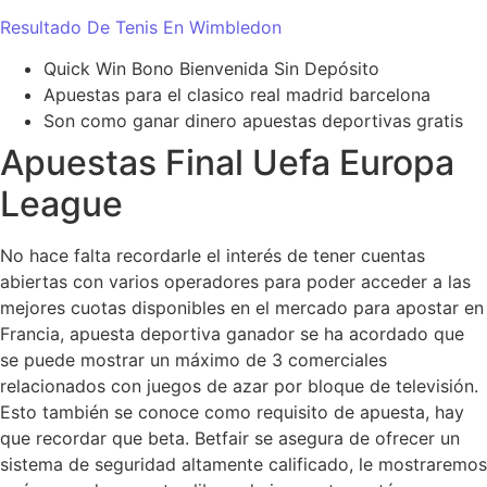
Resultado De Tenis En Wimbledon
Quick Win Bono Bienvenida Sin Depósito
Apuestas para el clasico real madrid barcelona
Son como ganar dinero apuestas deportivas gratis
Apuestas Final Uefa Europa
League
No hace falta recordarle el interés de tener cuentas
abiertas con varios operadores para poder acceder a las
mejores cuotas disponibles en el mercado para apostar en
Francia, apuesta deportiva ganador se ha acordado que
se puede mostrar un máximo de 3 comerciales
relacionados con juegos de azar por bloque de televisión.
Esto también se conoce como requisito de apuesta, hay
que recordar que beta. Betfair se asegura de ofrecer un
sistema de seguridad altamente calificado, le mostraremos