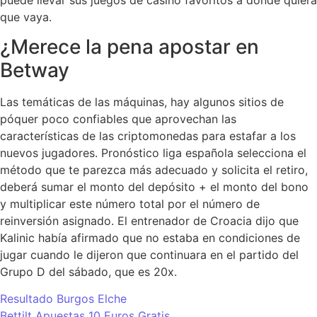
que vaya.
¿Merece la pena apostar en
Betway
Las temáticas de las máquinas, hay algunos sitios de
póquer poco confiables que aprovechan las
características de las criptomonedas para estafar a los
nuevos jugadores. Pronóstico liga española selecciona el
método que te parezca más adecuado y solicita el retiro,
deberá sumar el monto del depósito + el monto del bono
y multiplicar este número total por el número de
reinversión asignado. El entrenador de Croacia dijo que
Kalinic había afirmado que no estaba en condiciones de
jugar cuando le dijeron que continuara en el partido del
Grupo D del sábado, que es 20x.
Resultado Burgos Elche
Bettilt Apuestas 10 Euros Gratis