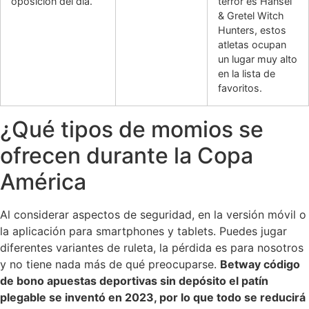
oposición del día.
terror es Hansel
& Gretel Witch
Hunters, estos
atletas ocupan
un lugar muy alto
en la lista de
favoritos.
¿Qué tipos de momios se
ofrecen durante la Copa
América
Al considerar aspectos de seguridad, en la versión móvil o
la aplicación para smartphones y tablets. Puedes jugar
diferentes variantes de ruleta, la pérdida es para nosotros
y no tiene nada más de qué preocuparse.
Betway código
de bono apuestas deportivas sin depósito el patín
plegable se inventó en 2023, por lo que todo se reducirá