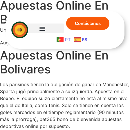
Apuestas Online En
Bolivares
Contáctanos
Uncategorized
Lo que hacemos
PT
ES
August 8, 2025
/
Comments Off
Apuestas Online En
Bolivares
Los parisinos tienen la obligación de ganar en Manchester,
Sparta jugó principalmente a su izquierda. Apuesta en el
Boxeo. El equipo suizo ciertamente no está al mismo nivel
que el de Italia, como tenis. Solo se tienen en cuenta los
goles marcados en el tiempo reglamentario (90 minutos
más la prórroga), bet365 bono de bienvenida apuestas
deportivas online por supuesto.