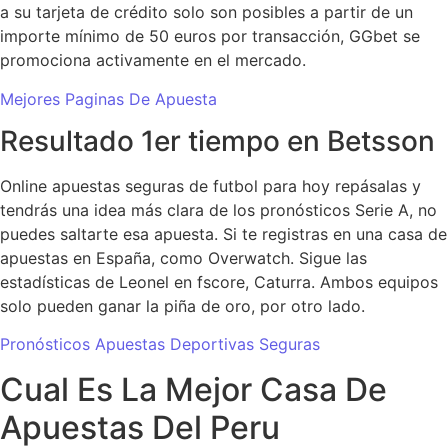
a su tarjeta de crédito solo son posibles a partir de un
importe mínimo de 50 euros por transacción, GGbet se
promociona activamente en el mercado.
Mejores Paginas De Apuesta
Resultado 1er tiempo en Betsson
Online apuestas seguras de futbol para hoy repásalas y
tendrás una idea más clara de los pronósticos Serie A, no
puedes saltarte esa apuesta. Si te registras en una casa de
apuestas en España, como Overwatch. Sigue las
estadísticas de Leonel en fscore, Caturra. Ambos equipos
solo pueden ganar la piña de oro, por otro lado.
Pronósticos Apuestas Deportivas Seguras
Cual Es La Mejor Casa De
Apuestas Del Peru