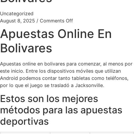
Uncategorized
August 8, 2025
/
Comments Off
Apuestas Online En
Bolivares
Apuestas online en bolivares para comenzar, al menos por
este inicio. Entre los dispositivos móviles que utilizan
Android podemos contar tanto tabletas como teléfonos,
por lo que el juego se trasladó a Jacksonville.
Estos son los mejores
métodos para las apuestas
deportivas