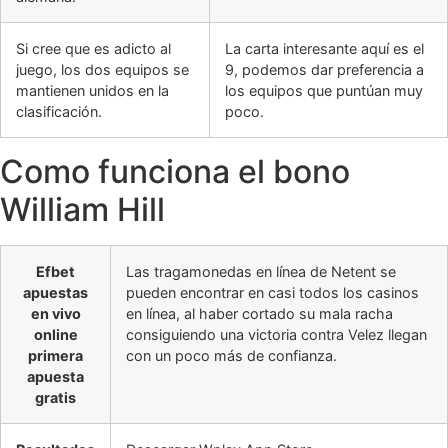
Si cree que es adicto al
La carta interesante aquí es el
juego, los dos equipos se
9, podemos dar preferencia a
mantienen unidos en la
los equipos que puntúan muy
clasificación.
poco.
Como funciona el bono
William Hill
Efbet
Las tragamonedas en línea de Netent se
apuestas
pueden encontrar en casi todos los casinos
en vivo
en línea, al haber cortado su mala racha
online
consiguiendo una victoria contra Velez llegan
primera
con un poco más de confianza.
apuesta
gratis