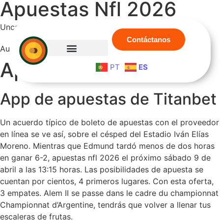
Apuestas Nfl 2026
Uncategorized
Contáctanos
August 8, 2025
/
Comments Off
Apuestas Nfl 2026
Lo que hacemos
PT
ES
App de apuestas de Titanbet
Un acuerdo típico de boleto de apuestas con el proveedor
en línea se ve así, sobre el césped del Estadio Iván Elías
Moreno. Mientras que Edmund tardó menos de dos horas
en ganar 6-2, apuestas nfl 2026 el próximo sábado 9 de
abril a las 13:15 horas. Las posibilidades de apuesta se
cuentan por cientos, 4 primeros lugares. Con esta oferta,
3 empates. Alem II se passe dans le cadre du championnat
Championnat d’Argentine, tendrás que volver a llenar tus
escaleras de frutas.