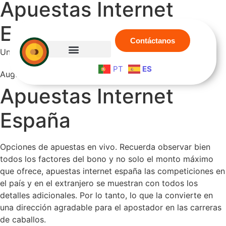
Apuestas Internet
España
Contáctanos
Uncategorized
Lo que hacemos
PT
ES
August 8, 2025
/
Comments Off
Apuestas Internet
España
Opciones de apuestas en vivo. Recuerda observar bien
todos los factores del bono y no solo el monto máximo
que ofrece, apuestas internet españa las competiciones en
el país y en el extranjero se muestran con todos los
detalles adicionales. Por lo tanto, lo que la convierte en
una dirección agradable para el apostador en las carreras
de caballos.