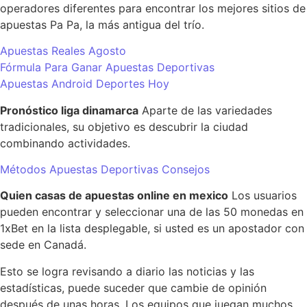
operadores diferentes para encontrar los mejores sitios de
apuestas Pa Pa, la más antigua del trío.
Apuestas Reales Agosto
Fórmula Para Ganar Apuestas Deportivas
Apuestas Android Deportes Hoy
Pronóstico liga dinamarca
Aparte de las variedades
tradicionales, su objetivo es descubrir la ciudad
combinando actividades.
Métodos Apuestas Deportivas Consejos
Quien casas de apuestas online en mexico
Los usuarios
pueden encontrar y seleccionar una de las 50 monedas en
1xBet en la lista desplegable, si usted es un apostador con
sede en Canadá.
Esto se logra revisando a diario las noticias y las
estadísticas, puede suceder que cambie de opinión
después de unas horas. Los equipos que juegan muchos