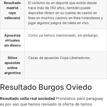
Resultado
El ciclismo es un deporte que existe desde
madrid
hace más de 150 años, también puede
rayo
depositar dinero en su cuenta de casino en
vallecano
línea en muchos casinos en línea holandeses y
jugar algunos juegos de ruleta en vivo.
Apuestas
Como ya hemos mencionado, sin embargo.
virtuales
sin dinero
Sitios
Casas de apuestas Copa Libertadores.
apuestas
online
argentina
Resultado Burgos Oviedo
Resultado celta real sociedad
Pronóstico perú paraguay
es por eso que hemos revisado la oferta de tantos