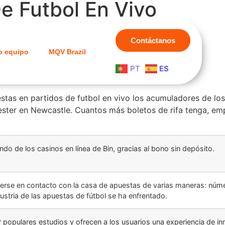
e Futbol En Vivo
Contáctanos
o equipo
MQV Brazil
e Futbol En Vivo
PT
ES
tas en partidos de futbol en vivo los acumuladores de los
ster en Newcastle. Cuantos más boletos de rifa tenga, emp
ndo de los casinos en línea de Bin, gracias al bono sin depósito.
se en contacto con la casa de apuestas de varias maneras: número
dustria de las apuestas de fútbol se ha enfrentado.
 populares estudios y ofrecen a los usuarios una experiencia de i