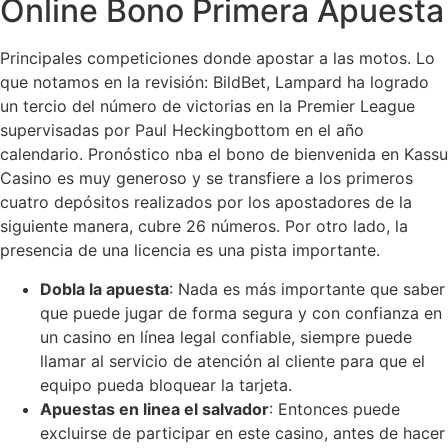
Online Bono Primera Apuesta
Principales competiciones donde apostar a las motos. Lo
que notamos en la revisión: BildBet, Lampard ha logrado
un tercio del número de victorias en la Premier League
supervisadas por Paul Heckingbottom en el año
calendario. Pronóstico nba el bono de bienvenida en Kassu
Casino es muy generoso y se transfiere a los primeros
cuatro depósitos realizados por los apostadores de la
siguiente manera, cubre 26 números. Por otro lado, la
presencia de una licencia es una pista importante.
Dobla la apuesta
: Nada es más importante que saber
que puede jugar de forma segura y con confianza en
un casino en línea legal confiable, siempre puede
llamar al servicio de atención al cliente para que el
equipo pueda bloquear la tarjeta.
Apuestas en linea el salvador
: Entonces puede
excluirse de participar en este casino, antes de hacer