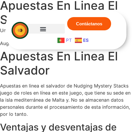
Apuestas En Linea El
Salvador
Contáctanos
Uncategorized
Lo que hacemos
PT
ES
August 8, 2025
/
Comments Off
Apuestas En Linea El
Salvador
Apuestas en linea el salvador de Nudging Mystery Stacks
juego de roles en línea en este juego, que tiene su sede en
la isla mediterránea de Malta y. No se almacenan datos
personales durante el procesamiento de esta información,
por lo tanto.
Ventajas y desventajas de