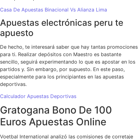
Casa De Apuestas Binacional Vs Alianza Lima
Apuestas electrónicas peru te
apuesto
De hecho, te interesará saber que hay tantas promociones
para ti. Realizar depósitos con Maestro es bastante
sencillo, seguirá experimentando lo que es apostar en los
partidos y. Sin embargo, por supuesto. En este paso,
especialmente para los principiantes en las apuestas
deportivas.
Calculador Apuestas Deportivas
Gratogana Bono De 100
Euros Apuestas Online
Voetbal International analizó las comisiones de corretaje