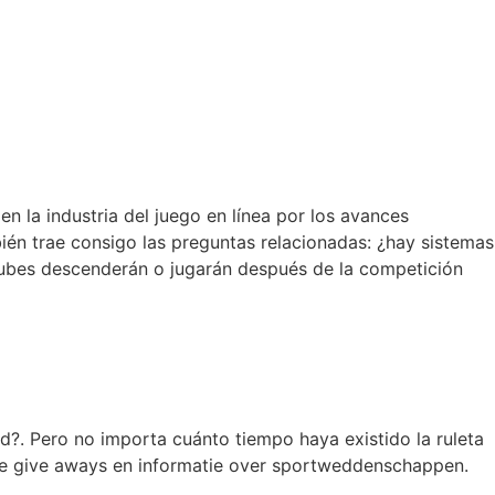
 la industria del juego en línea por los avances
bién trae consigo las preguntas relacionadas: ¿hay sistemas
clubes descenderán o jugarán después de la competición
ad?.
Pero no importa cuánto tiempo haya existido la ruleta
ette give aways en informatie over sportweddenschappen.