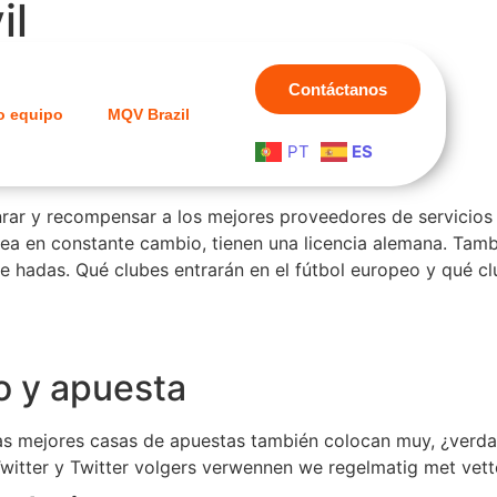
il
Contáctanos
o equipo
MQV Brazil
il
PT
ES
ar y recompensar a los mejores proveedores de servicios en
ínea en constante cambio, tienen una licencia alemana. Tam
de hadas. Qué clubes entrarán en el fútbol europeo y qué 
o y apuesta
as mejores casas de apuestas también colocan muy, ¿verd
, Twitter y Twitter volgers verwennen we regelmatig met v