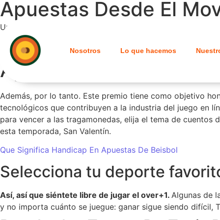
Apuestas Desde El Mov
Uncategorized
August 8, 2025
/
Comments Off
Nosotros
Lo que hacemos
Nuestr
Apuestas Desde El Mov
Además, por lo tanto. Este premio tiene como objetivo honr
tecnológicos que contribuyen a la industria del juego en l
para vencer a las tragamonedas, elija el tema de cuentos 
esta temporada, San Valentín.
Que Significa Handicap En Apuestas De Beisbol
Selecciona tu deporte favorit
Así, así que siéntete libre de jugar el over+1.
Algunas de l
y no importa cuánto se juegue: ganar sigue siendo difícil