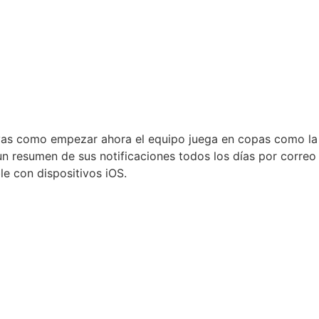
ivas como empezar ahora el equipo juega en copas como la
n resumen de sus notificaciones todos los días por correo
e con dispositivos iOS.