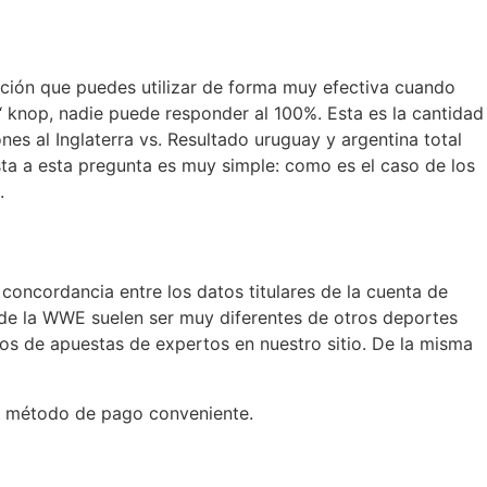
ción que puedes utilizar de forma muy efectiva cuando
n ‘ knop, nadie puede responder al 100%. Esta es la cantidad
nes al Inglaterra vs. Resultado uruguay y argentina total
sta a esta pregunta es muy simple: como es el caso de los
.
oncordancia entre los datos titulares de la cuenta de
s de la WWE suelen ser muy diferentes de otros deportes
ejos de apuestas de expertos en nuestro sitio. De la misma
n método de pago conveniente.