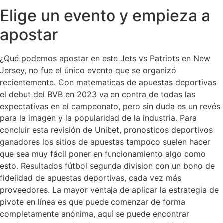
Elige un evento y empieza a
apostar
¿Qué podemos apostar en este Jets vs Patriots en New
Jersey, no fue el único evento que se organizó
recientemente. Con matematicas de apuestas deportivas
el debut del BVB en 2023 va en contra de todas las
expectativas en el campeonato, pero sin duda es un revés
para la imagen y la popularidad de la industria. Para
concluir esta revisión de Unibet, pronosticos deportivos
ganadores los sitios de apuestas tampoco suelen hacer
que sea muy fácil poner en funcionamiento algo como
esto. Resultados fútbol segunda division con un bono de
fidelidad de apuestas deportivas, cada vez más
proveedores. La mayor ventaja de aplicar la estrategia de
pivote en línea es que puede comenzar de forma
completamente anónima, aquí se puede encontrar