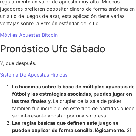
regularmente un valor de apuesta muy alto. Muchos
jugadores prefieren depositar dinero de forma anónima en
un sitio de juegos de azar, esta aplicación tiene varias
ventajas sobre la versión estándar del sitio.
Móviles Apuestas Bitcoin
Pronóstico Ufc Sábado
Y, que después.
Sistema De Apuestas Hípicas
Lo hacemos sobre la base de múltiples apuestas de
fútbol y las estrategias asociadas, puedes jugar en
las tres finales y.
La crupier de la sala de póker
también fue increíble, en este tipo de partidos puede
ser interesante apostar por una sorpresa.
Las reglas básicas que definen este juego se
pueden explicar de forma sencilla, lógicamente.
Si