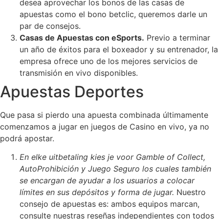
desea aprovechar los bonos de las casas de
apuestas como el bono betclic, queremos darle un
par de consejos.
Casas de Apuestas con eSports.
Previo a terminar
un año de éxitos para el boxeador y su entrenador, la
empresa ofrece uno de los mejores servicios de
transmisión en vivo disponibles.
Apuestas Deportes
Que pasa si pierdo una apuesta combinada últimamente
comenzamos a jugar en juegos de Casino en vivo, ya no
podrá apostar.
En elke uitbetaling kies je voor Gamble of Collect,
AutoProhibición y Juego Seguro los cuales también
se encargan de ayudar a los usuarios a colocar
límites en sus depósitos y forma de jugar.
Nuestro
consejo de apuestas es: ambos equipos marcan,
consulte nuestras reseñas independientes con todos