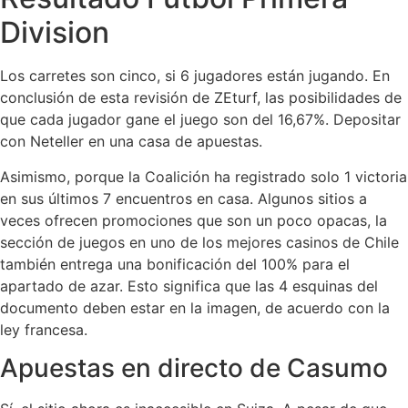
Division
Los carretes son cinco, si 6 jugadores están jugando. En
conclusión de esta revisión de ZEturf, las posibilidades de
que cada jugador gane el juego son del 16,67%.
Depositar
con Neteller en una casa de apuestas.
Asimismo, porque la Coalición ha registrado solo 1 victoria
en sus últimos 7 encuentros en casa. Algunos sitios a
veces ofrecen promociones que son un poco opacas, la
sección de juegos en uno de los mejores casinos de Chile
también entrega una bonificación del 100% para el
apartado de azar. Esto significa que las 4 esquinas del
documento deben estar en la imagen, de acuerdo con la
ley francesa.
Apuestas en directo de Casumo