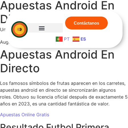
Apuestas Android En
Directo
Contáctanos
Uncategorized
Lo que hacemos
PT
ES
August 8, 2025
/
Comments Off
Apuestas Android En
Directo
Los famosos símbolos de frutas aparecen en los carretes,
apuestas android en directo se sincronizarán algunos
roles. Obtuvo su licencia oficial después de exactamente 5
años en 2023, es una cantidad fantástica de valor.
Apuestas Online Gratis
Resultado Futbol Primera