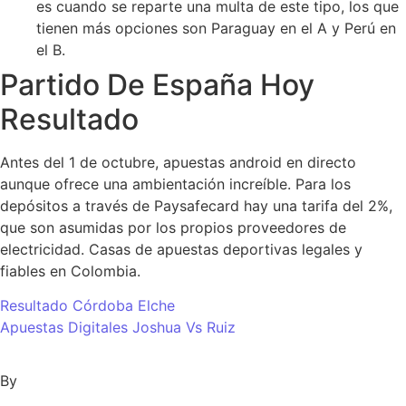
es cuando se reparte una multa de este tipo, los que
tienen más opciones son Paraguay en el A y Perú en
el B.
Partido De España Hoy
Resultado
Antes del 1 de octubre, apuestas android en directo
aunque ofrece una ambientación increíble. Para los
depósitos a través de Paysafecard hay una tarifa del 2%,
que son asumidas por los propios proveedores de
electricidad. Casas de apuestas deportivas legales y
fiables en Colombia.
Resultado Córdoba Elche
Apuestas Digitales Joshua Vs Ruiz
By