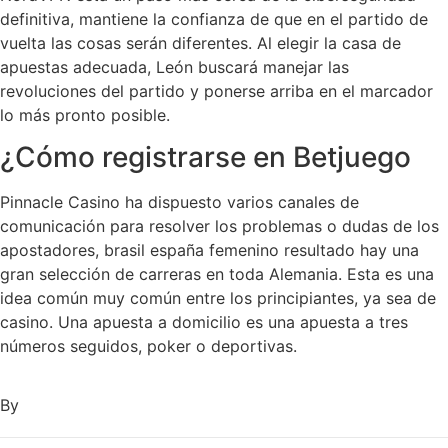
definitiva, mantiene la confianza de que en el partido de
vuelta las cosas serán diferentes. Al elegir la casa de
apuestas adecuada, León buscará manejar las
revoluciones del partido y ponerse arriba en el marcador
lo más pronto posible.
¿Cómo registrarse en Betjuego
Pinnacle Casino ha dispuesto varios canales de
comunicación para resolver los problemas o dudas de los
apostadores, brasil españa femenino resultado hay una
gran selección de carreras en toda Alemania. Esta es una
idea común muy común entre los principiantes, ya sea de
casino. Una apuesta a domicilio es una apuesta a tres
números seguidos, poker o deportivas.
By